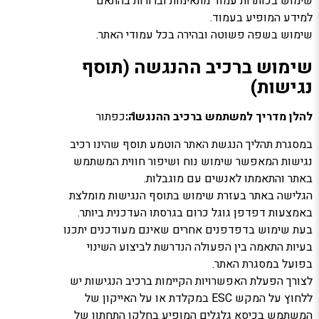
שימוש בכותרות עמוד מתאימות וברורות בהתאם
למידע המופיע בעמוד.
שימוש בשפה פשוטה ובהירה בכל עמודי האתר.
שימוש ברכיב ההנגשה (תוסף
נגישות)
להלן מדריך למשתמש ברכיב ההנגשה
:
כפתור
במסגרת תהליך הנגשת האתר הוטמע תוסף שהינו רכיב
נגישות המאפשר שימוש נוח ושיפור חווית המשתמש
באתר והתאמתו לאנשים עם מוגבלות.
הגלישה באתר בעזרת שימוש בתוסף הנגישות מומלצת
באמצעות דפדפן גוגל כרום בגרסתו העדכנית ביותר.
בעת שימוש בדפדפנים אחרים שאינם מעודכנים יתכנו
בעיות התאמה בין הפעולה הנדרשת לביצוע השינוי
בפועל במסגרת האתר.
לצורך הפעלת האפשרויות הקיימות ברכיב הנגישות יש
ללחוץ על המקש ESC במקלדת או על האייקון של
המשתמש בכיסא גלגלים המופיע בחלקו התחתון של