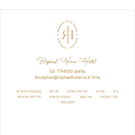
Rephael House Hotel
טלפון:
03-7794500
מייל:
Reception@rephaelhotel.co.il
בית
אודות
שירותי המלון
חדרים
מבצעים מיוחדים
חדר ישיבות
צור קשר
הצהרת נגישות
מדיניות פרטיות
תקנון אתר