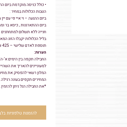
• כולל כניסה מוקדמת ביום ההגעה החל 
הטבות הכלולות במחיר :
ביום ההגעה – וי איי פי עם יין
ביום ההתארגנות , כיסא בר ומר
חנייה ללא תשלום למתחתנים ו
בליל הכלולות יקבלו הזוג המא
תוספת לאדם שלישי – 425 ₪ ללילה .
הערות:
החבילה תקפה בין הימים א'-ה'.
למעוניינים להאריך את השהייה לסופשבוע
המלון רשאי להפסיק את מחירי
המחירים תקפים בעונה רגילה. 
*את החבילה הנל ניתן להזמין 
להזמנות טלפוניות בלבד 7794500